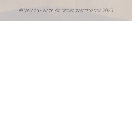
© Verson - wszelkie prawa zastrzeżone 2026