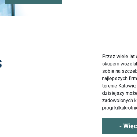
s
Przez wiele lat 
skupem wszelaki
sobie na szczeb
najlepszych firm
terenie Katowic,
dzisiejszy może
zadowolonych kl
progi kilkakrotni
- Więc