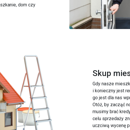
eszkanie, dom czy
Skup mies
Gdy nasze mieszka
i konieczny jest 
go jest dla nas wp
Otóż, by zacząć n
musimy brać kredy
celu sprzedaży zn
uczciwą wycenę po