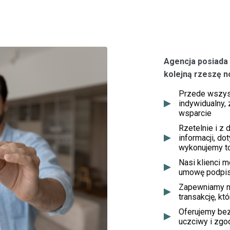
Agencja posiada 
kolejną rzeszę n
Przede wszys
indywidualny,
wsparcie
Rzetelnie i z
informacji, d
wykonujemy to
Nasi klienci 
umowę podpisu
Zapewniamy n
transakcję, k
Oferujemy bez
uczciwy i zgo