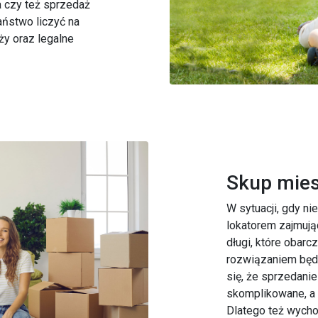
a czy też sprzedaż
aństwo liczyć na
y oraz legalne
Skup mies
W sytuacji, gdy n
lokatorem zajmują
długi, które obarc
rozwiązaniem będz
się, że sprzedanie
skomplikowane, a 
Dlatego też wycho