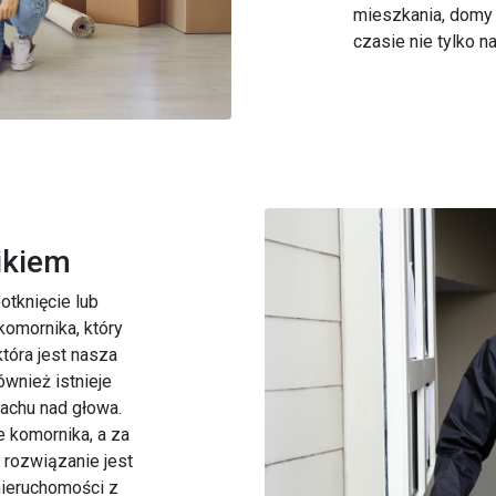
mieszkania, domy 
czasie nie tylko n
ikiem
tknięcie lub
komornika, który
tóra jest nasza
ównież istnieje
dachu nad głowa.
e komornika, a za
rozwiązanie jest
nieruchomości z