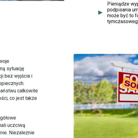
Pieniądze wy
podpisania um
może być to f
tymczasowego
woje
ną sytuację
i bez wyjścia i
opiecznych.
aństwu całkowite
ci, co jest także
zegółowe
mali uczciwą
nie. Niezależnie